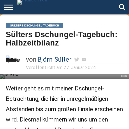
Home
Der
Über
Artikel
Andere
Autoren
Night
SÜLTERS DSCHUNGEL-TAGEBUCH
Podcast
Star
Welten
Mode
Sülters Dschungel-Tagebuch:
Trek
Halbzeitbilanz
von
Björn Sülter
Veröffentlicht am
27. Januar 2024
© RTL
Weiter geht es mit meiner Dschungel-
Betrachtung, die hier in unregelmäßigen
Abständen bis zum großen Finale erscheinen
wird. Diesmal kümmern wir uns um den