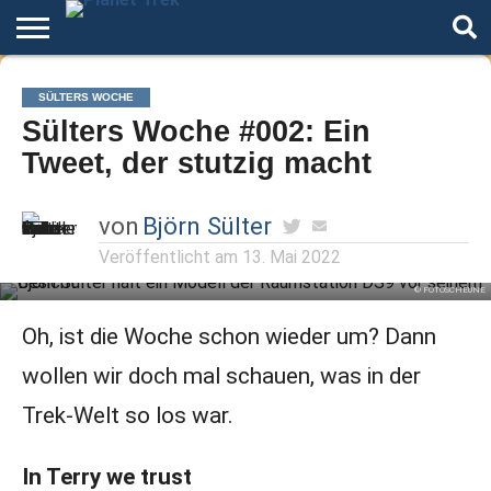
Home
Der
Über
Artikel
Andere
Autoren
Night
SÜLTERS WOCHE
Podcast
Star
Welten
Mode
Sülters Woche #002: Ein
Trek
Tweet, der stutzig macht
von
Björn Sülter
Veröffentlicht am
13. Mai 2022
© FOTOSCHEUNE
Oh, ist die Woche schon wieder um? Dann
wollen wir doch mal schauen, was in der
Trek-Welt so los war.
In Terry we trust