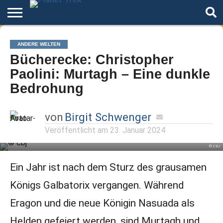
Home
Der
Über
Artikel
Andere
Autoren
Night
ANDERE WELTEN
Podcast
Star
Welten
Mode
Bücherecke: Christopher
Trek
Paolini: Murtagh – Eine dunkle
Bedrohung
von
Birgit Schwenger
Veröffentlicht am
23. Januar 2024
© CBJ
Ein Jahr ist nach dem Sturz des grausamen
Königs Galbatorix vergangen. Während
Eragon und die neue Königin Nasuada als
Helden gefeiert werden, sind Murtagh und