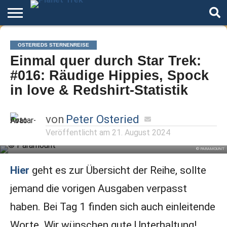
Home
Der
Über
Artikel
Andere
Autoren
OSTERIEDS STERNENREISE
Podcast
Star
Welten
Einmal quer durch Star Trek:
Trek
#016: Räudige Hippies, Spock
in love & Redshirt-Statistik
von
Peter Osteried
Veröffentlicht am
21. August 2024
© PARAMOUNT
Hier
geht es zur Übersicht der Reihe, sollte
jemand die vorigen Ausgaben verpasst
haben. Bei Tag 1 finden sich auch einleitende
Worte. Wir wünschen gute Unterhaltung!