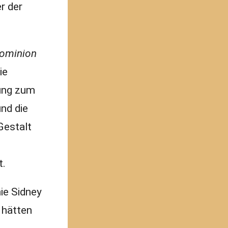
r der
ominion
ie
lung zum
nd die
Gestalt
t.
hie Sidney
 hätten