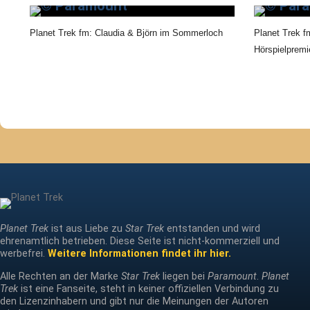
Planet Trek fm: Claudia & Björn im Sommerloch
Planet Trek f
Hörspielpremi
Planet Trek
ist aus Liebe zu
Star Trek
entstanden und wird
ehrenamtlich betrieben. Diese Seite ist nicht-kommerziell und
werbefrei.
Weitere Informationen findet ihr hier.
Alle Rechten an der Marke
Star Trek
liegen bei
Paramount
.
Planet
Trek
ist eine Fanseite, steht in keiner offiziellen Verbindung zu
den Lizenzinhabern und gibt nur die Meinungen der Autoren