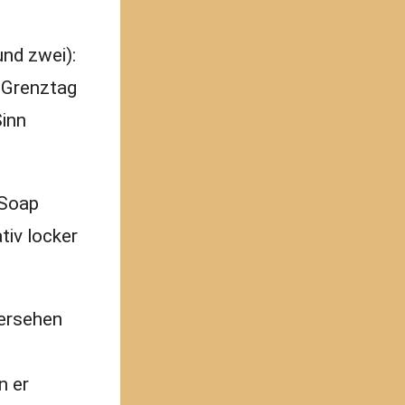
und zwei):
 Grenztag
Sinn
 Soap
tiv locker
dersehen
n er