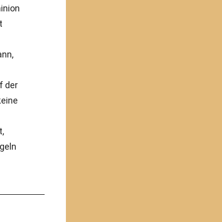
inion
t
ann,
f der
keine
t,
rgeln