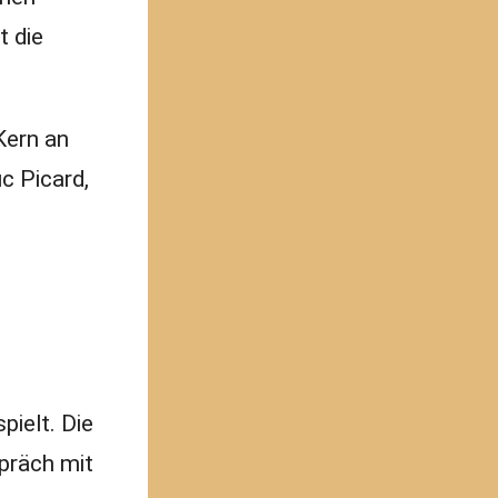
t die
Kern an
c Picard,
pielt. Die
präch mit