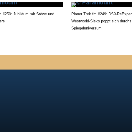
m #250: Jubiläum mit Stöwe und
Planet Trek fm #249: DS9-ReExper
ere
Westworld-Sisko poppt sich durchs
Spiegeluniversum