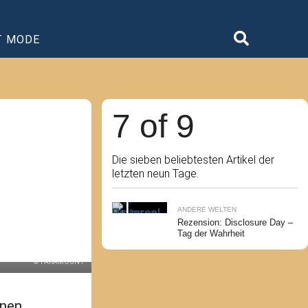
T MODE
7 of 9
Die sieben beliebtesten Artikel der
letzten neun Tage.
ANDERE WELTEN
Rezension: Disclosure Day –
Tag der Wahrheit
© PARAMOUNT
enen