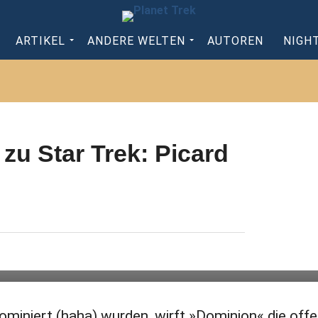
ARTIKEL
ANDERE WELTEN
AUTOREN
NIGH
 zu Star Trek: Picard
isode der
miniert (haha) wurden, wirft »Dominion« die off