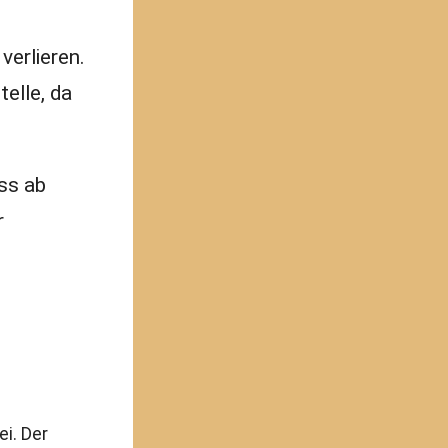
verlieren.
elle, da
ss ab
r
ei. Der