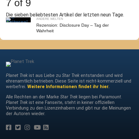
7 of 9
Die sieben beliebtesten Artikel der letzten neun Tage.
ANDERE WELTEN
Rezension: Disclosure Day – Tag der
Wahrheit
Planet Trek
ist aus Liebe zu
Star Trek
entstanden und wird
ehrenamtlich betrieben. Diese Seite ist nicht-kommerziell und
werbefrei.
Weitere Informationen findet ihr hier.
Alle Rechten an der Marke
Star Trek
liegen bei
Paramount
.
Planet Trek
ist eine Fanseite, steht in keiner offiziellen
Verbindung zu den Lizenzinhabern und gibt nur die Meinungen
der Autoren wieder.