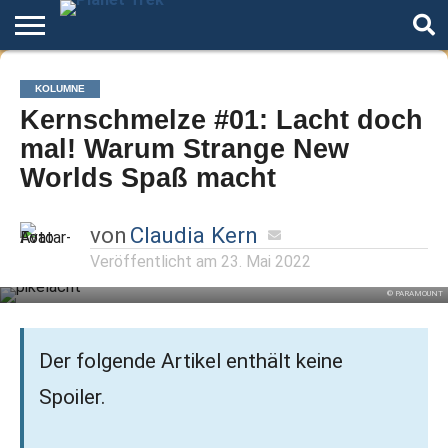
Home
Der
Über
Artikel
Andere
Autoren
Night
KOLUMNE
Podcast
Star
Welten
Mode
Kernschmelze #01: Lacht doch
Trek
mal! Warum Strange New
Worlds Spaß macht
von
Claudia Kern
Veröffentlicht am
23. Mai 2022
© PARAMOUNT
Der folgende Artikel enthält keine
Spoiler.