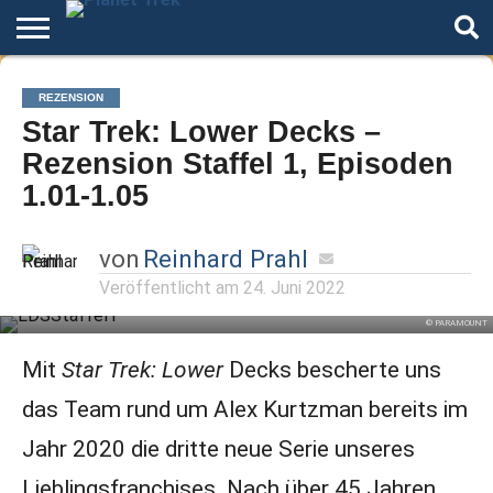
Home
Der
Über
Artikel
Andere
Autoren
Night
REZENSION
Podcast
Star
Welten
Mode
Star Trek: Lower Decks –
Trek
Rezension Staffel 1, Episoden
1.01-1.05
von
Reinhard Prahl
Veröffentlicht am
24. Juni 2022
© PARAMOUNT
Mit
Star Trek: Lower
Decks bescherte uns
das Team rund um Alex Kurtzman bereits im
Jahr 2020 die dritte neue Serie unseres
Lieblingsfranchises. Nach über 45 Jahren