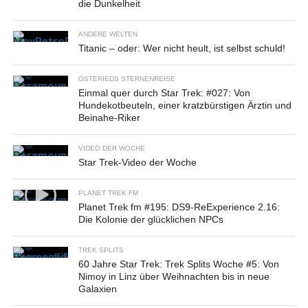
die Dunkelheit
ANDERE WELTEN
Titanic – oder: Wer nicht heult, ist selbst schuld!
OSTERIEDS STERNENREISE
Einmal quer durch Star Trek: #027: Von
Hundekotbeuteln, einer kratzbürstigen Ärztin und
Beinahe-Riker
VIDEO DER WOCHE
Star Trek-Video der Woche
PLANET TREK FM
Planet Trek fm #195: DS9-ReExperience 2.16:
Die Kolonie der glücklichen NPCs
TREK SPLITS
60 Jahre Star Trek: Trek Splits Woche #5: Von
Nimoy in Linz über Weihnachten bis in neue
Galaxien