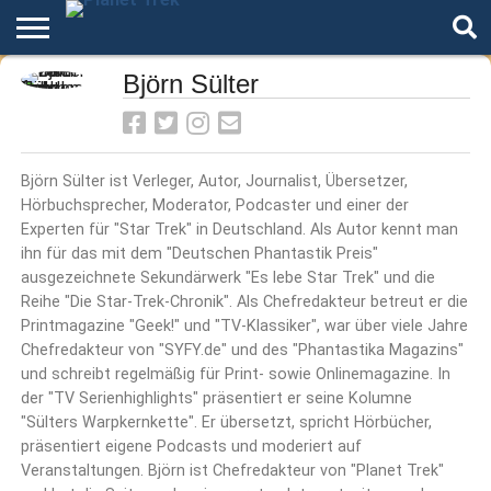
Home
Björn Sülter
Der
Über
Artikel
Andere
Autoren
Podcast
Star
Welten
Trek
Björn Sülter ist Verleger, Autor, Journalist, Übersetzer,
Hörbuchsprecher, Moderator, Podcaster und einer der
Experten für "Star Trek" in Deutschland. Als Autor kennt man
ihn für das mit dem "Deutschen Phantastik Preis"
ausgezeichnete Sekundärwerk "Es lebe Star Trek" und die
Reihe "Die Star-Trek-Chronik". Als Chefredakteur betreut er die
Printmagazine "Geek!" und "TV-Klassiker", war über viele Jahre
Chefredakteur von "SYFY.de" und des "Phantastika Magazins"
und schreibt regelmäßig für Print- sowie Onlinemagazine. In
der "TV Serienhighlights" präsentiert er seine Kolumne
"Sülters Warpkernkette". Er übersetzt, spricht Hörbücher,
präsentiert eigene Podcasts und moderiert auf
Veranstaltungen. Björn ist Chefredakteur von "Planet Trek"