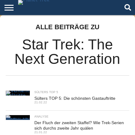
Home
ALLE BEITRÄGE ZU
Der
Über
Artikel
Andere
Autoren
Podcast
Star
Welten
Trek
Star Trek: The
Next Generation
SÜLTERS TOP 5
Sülters TOP 5: Die schönsten Gastauftritte
21.02.22
ANALYSE
Der Fluch der zweiten Staffel? Wie Trek-Serien
sich durchs zweite Jahr quälen
21.01.22