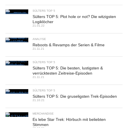
SÜLTERS TOP 5
Sülters TOP 5: Plot hole or not? Die witzigsten
Logiklöcher
21.01.22
ANALYSE
Reboots & Revamps der Serien & Filme
21.11.21
SÜLTERS TOP 5
Sülters TOP 5: Die besten, lustigsten &
verrücktesten Zeitreise-Episoden
21.11.21
SÜLTERS TOP 5
Sülters TOP 5: Die gruseligsten Trek-Episoden
21.10.21
MERCHANDISE
Es lebe Star Trek: Hörbuch mit beliebten
Stimmen