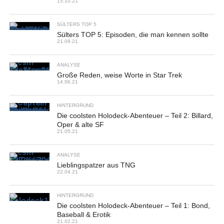
15.10.21
SÜLTERS TOP 5
Sülters TOP 5: Episoden, die man kennen sollte
21.09.21
ANALYSE
Große Reden, weise Worte in Star Trek
14.06.21
HINTERGRUND
Die coolsten Holodeck-Abenteuer – Teil 2: Billard,
Oper & alte SF
21.05.21
ANALYSE
Lieblingspatzer aus TNG
22.04.21
HINTERGRUND
Die coolsten Holodeck-Abenteuer – Teil 1: Bond,
Baseball & Erotik
21.02.21