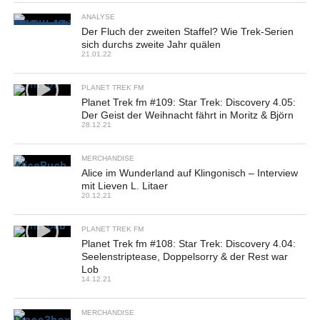
ANALYSE
Der Fluch der zweiten Staffel? Wie Trek-Serien
sich durchs zweite Jahr quälen
21.01.22
PLANET TREK FM
Planet Trek fm #109: Star Trek: Discovery 4.05:
Der Geist der Weihnacht fährt in Moritz & Björn
28.12.21
MERCHANDISE
Alice im Wunderland auf Klingonisch – Interview
mit Lieven L. Litaer
20.12.21
PLANET TREK FM
Planet Trek fm #108: Star Trek: Discovery 4.04:
Seelenstriptease, Doppelsorry & der Rest war
Lob
14.12.21
MERCHANDISE