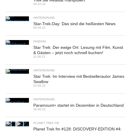
Trek die Realität manipuliert
03.10.22
HINTERGRUND
Star-Trek-Day: Das sind die heißesten News
09.09.22
FANDOM
Star Trek: Der ewige Ort: Lesung mit Film, Kunst
& Gästen – jetzt noch schnell buchen!
11.08.22
HINTERGRUND
Star Trek: Im Interview mit Bestsellerautor James
Swallow
23.06.22
HINTERGRUND
Paramount+ startet im Dezember in Deutschland
20.06.22
PLANET TREK FM
Planet Trek fm #128: DISCOVERY-EDITION #4: