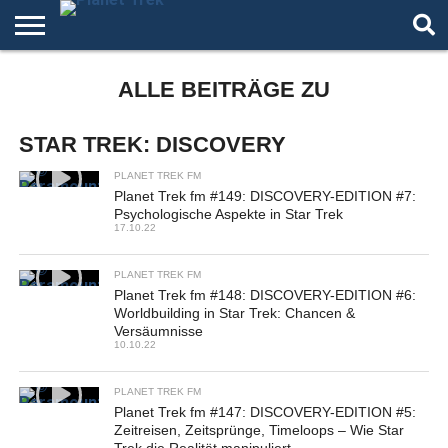
HOME
ALLE BEITRÄGE ZU
DER
ÜBER
ARTIKEL
ANDERE
AUTOREN
NIGHT
PODCAST
STAR
WELTEN
MODE
TREK
STAR TREK: DISCOVERY
PLANET TREK FM
Planet Trek fm #149: DISCOVERY-EDITION #7:
Psychologische Aspekte in Star Trek
17.10.22
PLANET TREK FM
Planet Trek fm #148: DISCOVERY-EDITION #6:
Worldbuilding in Star Trek: Chancen &
Versäumnisse
10.10.22
PLANET TREK FM
Planet Trek fm #147: DISCOVERY-EDITION #5:
Zeitreisen, Zeitsprünge, Timeloops – Wie Star