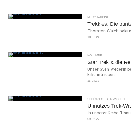
MERCHANDISE
Trekkies: Die bunt
Thorsten Walch beleuch
18.08.22
KOLUMNE
Star Trek & die R
Unser Sven Wedekin b
Erkenntnissen.
11.08.22
UNNÜTZES TREK-WISSEN
Unnützes Trek-Wisse
In unserer Reihe "Unnü
09.08.22