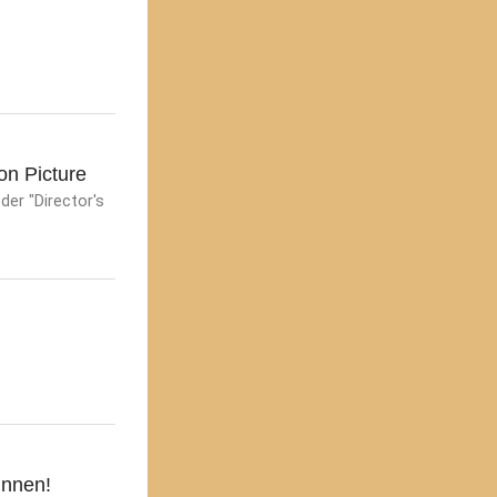
on Picture
er "Director's
innen!