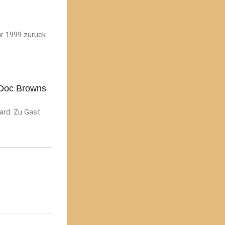
r 1999 zurück.
 Doc Browns
ard. Zu Gast: