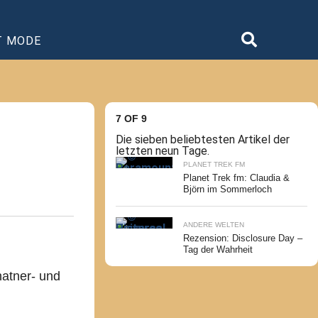
T MODE
7 OF 9
Die sieben beliebtesten Artikel der
letzten neun Tage.
PLANET TREK FM
Planet Trek fm: Claudia &
Björn im Sommerloch
ANDERE WELTEN
Rezension: Disclosure Day –
Tag der Wahrheit
hatner- und