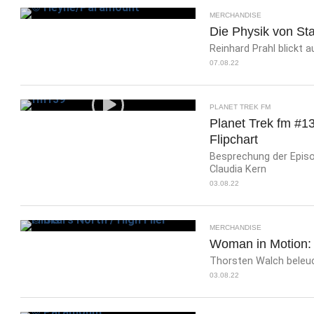
MERCHANDISE
Die Physik von Sta
Reinhard Prahl blickt 
07.08.22
PLANET TREK FM
Planet Trek fm #1
Flipchart
Besprechung der Episod
Claudia Kern
03.08.22
MERCHANDISE
Woman in Motion: 
Thorsten Walch beleuc
03.08.22