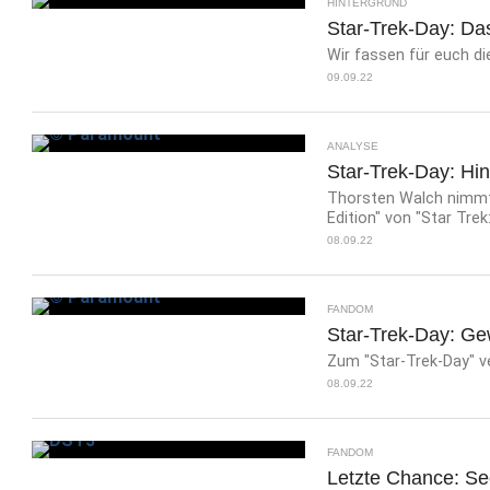
HINTERGRUND
Star-Trek-Day: Da
Wir fassen für euch d
09.09.22
ANALYSE
Star-Trek-Day: Hin
Thorsten Walch nimmt 
Edition" von "Star Trek:
08.09.22
FANDOM
Star-Trek-Day: Ge
Zum "Star-Trek-Day" v
08.09.22
FANDOM
Letzte Chance: Se