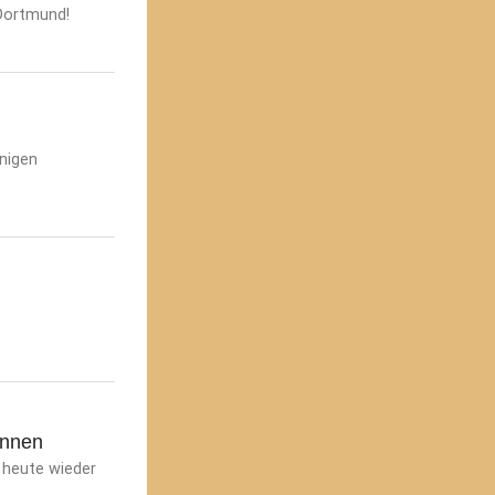
 Dortmund!
nigen
innen
 heute wieder