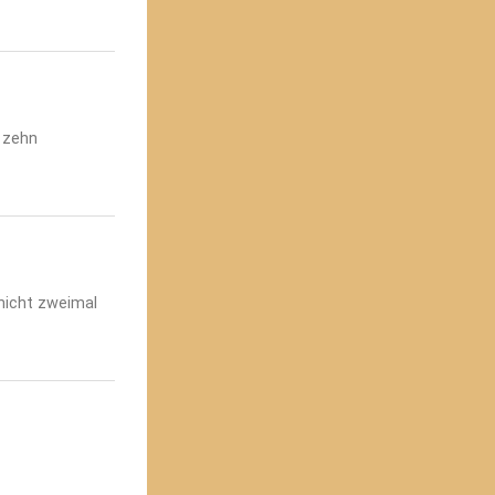
 zehn
 nicht zweimal