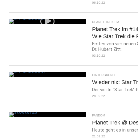
06.10.22
PLANET TREK FM
Planet Trek fm #1
Wie Star Trek die R
Erstes von vier neuen 
Dr. Hubert Zitt.
03.10.22
HINTERGRUND
Wieder nix: Star Tr
Der vierte "Star Trek"-
28.09.22
FANDOM
Planet Trek @ Dest
Heute geht es in uns
21.09.22