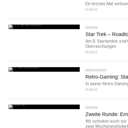
Ein letztes Mal verlos
07.09.22
FANDOM
Star Trek – Roadto
Am 8. September start
Überraschungen.
06.09.22
MERCHANDISE
Retro-Gaming: Star
In seiner Retro-Gaming-
05.09.22
FANDOM
Zweite Runde: Ern
Wir schicken euch zur
zwei Wochenendticket