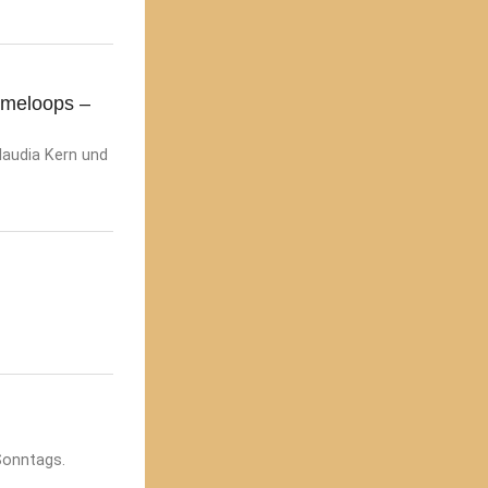
imeloops –
laudia Kern und
Sonntags.