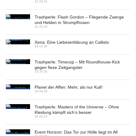
21.03.21
Trashperle: Flash Gordon – Fliegende Zwerge
und Helden in Strumpfhosen
21.10.20
Xena: Eine Liebeserklärung an Callisto
19.10.20
Trashperle: Timecop – Mit Roundhouse-Kick
gegen fiese Zeitgangster
14.10.20
Planet der Affen: Mehr, als nur Kult!
20.09.20
Trashperle: Masters of the Universe – Ohne
Kleidung kämpft sich’s besser
18.09.20
Event Horizon: Das Tor zur Hölle liegt im All