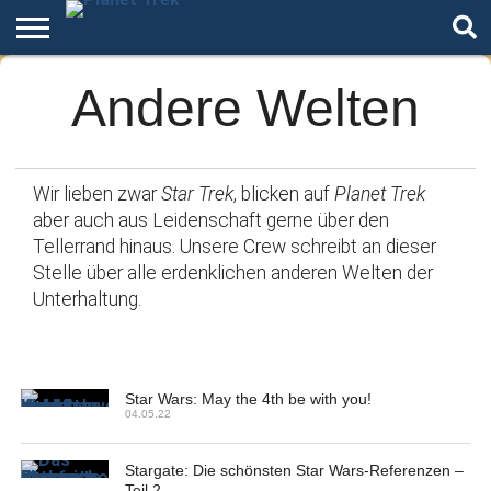
Home
Andere Welten
Der
Über
Artikel
Andere
Autoren
Night
Podcast
Star
Welten
Mode
Trek
Wir lieben zwar
Star Trek
, blicken auf
Planet Trek
aber auch aus Leidenschaft gerne über den
Tellerrand hinaus. Unsere Crew schreibt an dieser
Stelle über alle erdenklichen anderen Welten der
Unterhaltung.
Star Wars: May the 4th be with you!
04.05.22
Stargate: Die schönsten Star Wars-Referenzen –
Teil 2