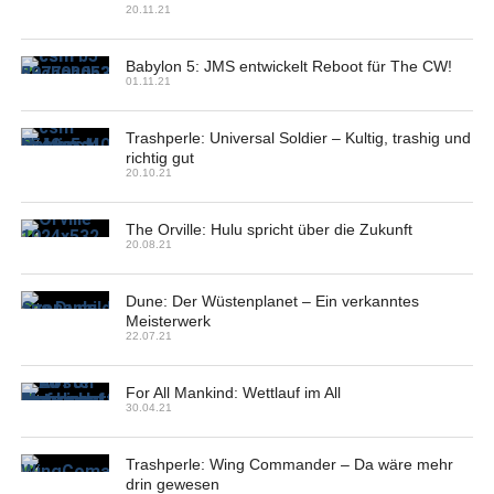
20.11.21
Babylon 5: JMS entwickelt Reboot für The CW!
01.11.21
Trashperle: Universal Soldier – Kultig, trashig und
richtig gut
20.10.21
The Orville: Hulu spricht über die Zukunft
20.08.21
Dune: Der Wüstenplanet – Ein verkanntes
Meisterwerk
22.07.21
For All Mankind: Wettlauf im All
30.04.21
Trashperle: Wing Commander – Da wäre mehr
drin gewesen